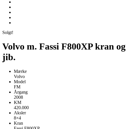
Solgt!
Volvo m. Fassi F800XP kran og
jib.
Mærke
Volvo
Model
FM
Årgang
2008
KM
420.000
Aksler
8×4
Kran
Fassi F800XP